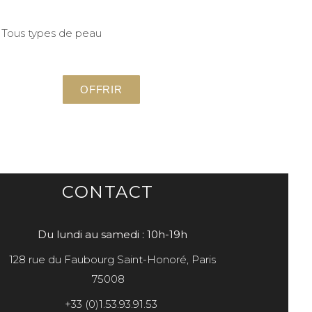
Tous types de peau
OFFRIR
CONTACT
Du lundi au samedi : 10h-19h
128 rue du Faubourg Saint-Honoré, Paris
75008
+33 (0)1.53.93.91.53