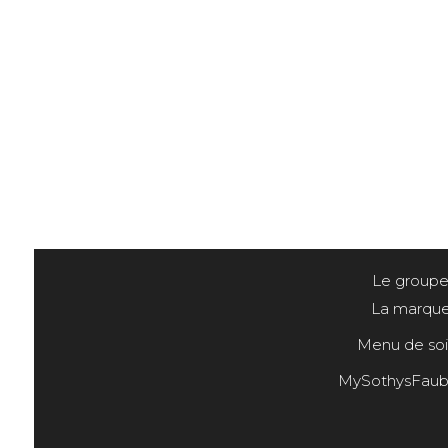
Le group
La marqu
Menu de soi
MySothysFaub