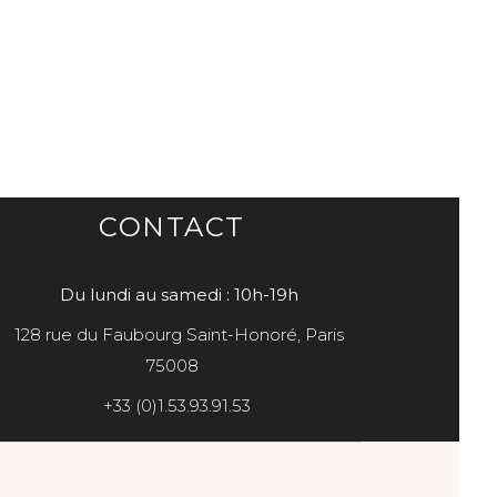
CONTACT
Du lundi au samedi : 10h-19h
128 rue du Faubourg Saint-Honoré, Paris
75008
+33 (0)1.53.93.91.53