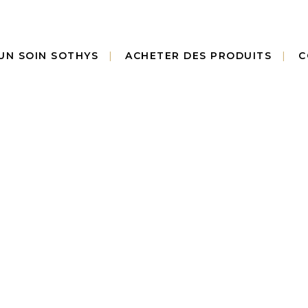
UN SOIN SOTHYS
ACHETER DES PRODUITS
C
RE UNIVERS PRES
Le Soin excellence Secrets de Sothys® :
uintessence du soin avec un soin visage, corps,