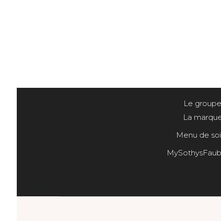
Le group
La marqu
Menu de soi
MySothysFaub