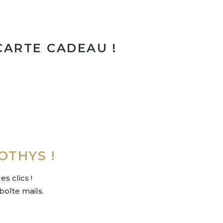
CARTE CADEAU !
OTHYS !
s clics !
boîte mails.