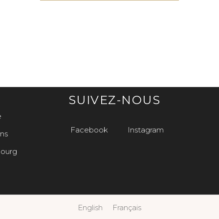
SUIVEZ-NOUS
e
e
Facebook
Instagram
ns
ourg
English
Français